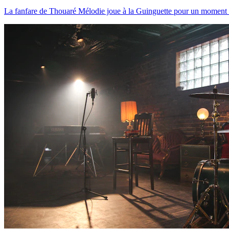
La fanfare de Thouaré Mélodie joue à la Guinguette pour un moment fes