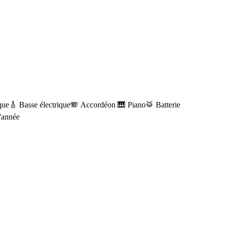
que
🎸 Basse électrique
🪗 Accordéon
🎹 Piano
🥁 Batterie