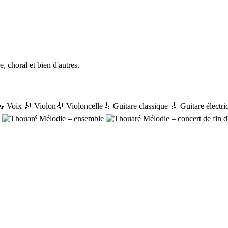
 choral et bien d'autres.
🎤 Voix
🎻 Violon
🎻 Violoncelle
🎸 Guitare classique
🎸 Guitare électri