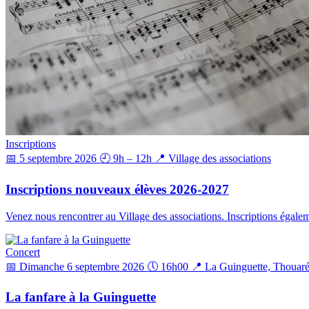
Inscriptions
📅 5 septembre 2026
🕘 9h – 12h
📍 Village des associations
Inscriptions nouveaux élèves 2026-2027
Venez nous rencontrer au Village des associations. Inscriptions égalem
Concert
📅 Dimanche 6 septembre 2026
🕔 16h00
📍 La Guinguette, Thouaré
La fanfare à la Guinguette