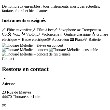
De nombreux ensembles : tous instruments, musiques actuelles,
fanfare, choral et bien d'autres.
Instruments enseignés
🪈 Flûte traversière
🪈 Flûte à bec
🎷 Saxophone
🎺 Trompette
🎺
Cor
🎤 Voix
🎻 Violon
🎻 Violoncelle
🎸 Guitare classique
🎸 Guitare
électrique
🎸 Basse électrique
🪗 Accordéon
🎹 Piano
🥁 Batterie
Contact
Restons en contact
📍
Adresse
23 Rue de Mauves
44470 Thouaré-sur-Loire
✉️