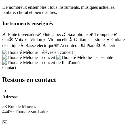
De nombreux ensembles : tous instruments, musiques actuelles,
fanfare, choral et bien d'autres.
Instruments enseignés
🪈 Flûte traversière
🪈 Flûte à bec
🎷 Saxophone
🎺 Trompette
🎺
Cor
🎤 Voix
🎻 Violon
🎻 Violoncelle
🎸 Guitare classique
🎸 Guitare
électrique
🎸 Basse électrique
🪗 Accordéon
🎹 Piano
🥁 Batterie
Contact
Restons en contact
📍
Adresse
23 Rue de Mauves
44470 Thouaré-sur-Loire
✉️