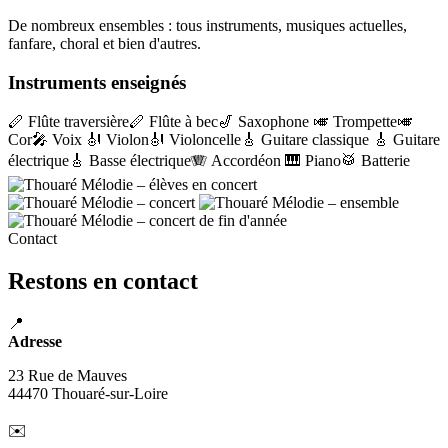
De nombreux ensembles : tous instruments, musiques actuelles,
fanfare, choral et bien d'autres.
Instruments enseignés
🪈 Flûte traversière
🪈 Flûte à bec
🎷 Saxophone
🎺 Trompette
🎺
Cor
🎤 Voix
🎻 Violon
🎻 Violoncelle
🎸 Guitare classique
🎸 Guitare
électrique
🎸 Basse électrique
🪗 Accordéon
🎹 Piano
🥁 Batterie
Contact
Restons en contact
📍
Adresse
23 Rue de Mauves
44470 Thouaré-sur-Loire
✉️