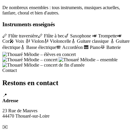
De nombreux ensembles : tous instruments, musiques actuelles,
fanfare, choral et bien d'autres.
Instruments enseignés
🪈 Flûte traversière
🪈 Flûte à bec
🎷 Saxophone
🎺 Trompette
🎺
Cor
🎤 Voix
🎻 Violon
🎻 Violoncelle
🎸 Guitare classique
🎸 Guitare
électrique
🎸 Basse électrique
🪗 Accordéon
🎹 Piano
🥁 Batterie
Contact
Restons en contact
📍
Adresse
23 Rue de Mauves
44470 Thouaré-sur-Loire
✉️